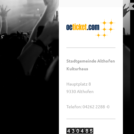
Stadtgemeinde Althofen
Kulturhaus
Hauptplatz 8
9330 Althofen
Telefon: 04262 2288 -0